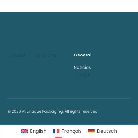
Footer
About
Solutions
General
Noticias
Legal
© 2026 Atlantique Packaging. All rights reserved
English
Français
Deutsch