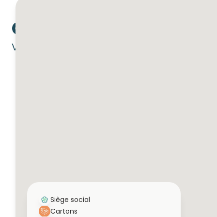
OÙ NOUS TROUVER
Vous trouverez ci-dessous nos sites par c
Siège social
Cartons